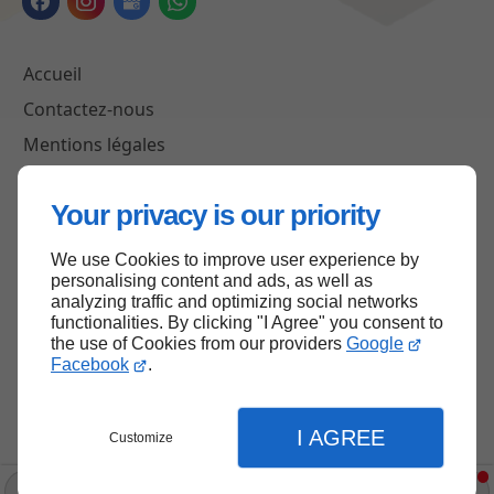
Accueil
Contactez-nous
Mentions légales
Plan du site
Your privacy is our priority
We use Cookies to improve user experience by
Haut de page
personalising content and ads, as well as
analyzing traffic and optimizing social networks
functionalities. By clicking "I Agree" you consent to
the use of Cookies from our providers
Google
Facebook
.
I AGREE
Customize